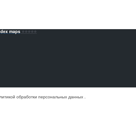
ndex maps
⭐️⭐️⭐️⭐️⭐️
литикой обработки персональных данных
.