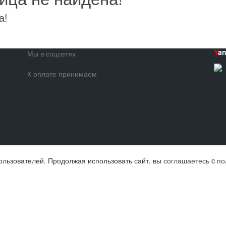
а!
Y
a
Мы в соцсетях
К оплате принимаем
ользователей. Продолжая использовать сайт, вы
соглашаетесь
c
по