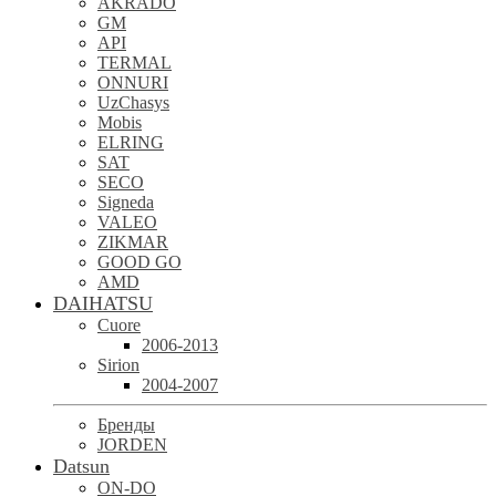
AKRADO
GM
API
TERMAL
ONNURI
UzChasys
Mobis
ELRING
SAT
SECO
Signeda
VALEO
ZIKMAR
GOOD GO
AMD
DAIHATSU
Cuore
2006-2013
Sirion
2004-2007
Бренды
JORDEN
Datsun
ON-DO