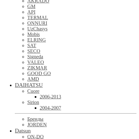
AKRADO
GM
API
TERMAL
ONNURI
UzChasys
Mobis
ELRING
SAT
SECO
Signeda
VALEO
ZIKMAR
GOOD GO
AMD
DAIHATSU
Cuore
2006-2013
Sirion
2004-2007
Бренды
JORDEN
Datsun
ON-DO