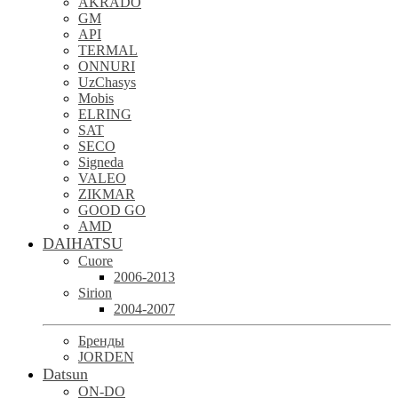
AKRADO
GM
API
TERMAL
ONNURI
UzChasys
Mobis
ELRING
SAT
SECO
Signeda
VALEO
ZIKMAR
GOOD GO
AMD
DAIHATSU
Cuore
2006-2013
Sirion
2004-2007
Бренды
JORDEN
Datsun
ON-DO