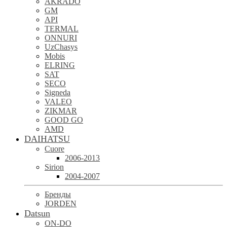
AKRADO
GM
API
TERMAL
ONNURI
UzChasys
Mobis
ELRING
SAT
SECO
Signeda
VALEO
ZIKMAR
GOOD GO
AMD
DAIHATSU
Cuore
2006-2013
Sirion
2004-2007
Бренды
JORDEN
Datsun
ON-DO