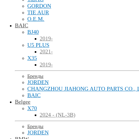
GORDON
TIE AUR
O.E.M.
BAIC
BJ40
2019-
U5 PLUS
2021-
X35
2019-
Бренды
JORDEN
CHANGZHOU JIAHONG AUTO PARTS CO., 
BAIC
Belgee
X70
2024 - (NL-3B)
Бренды
JORDEN