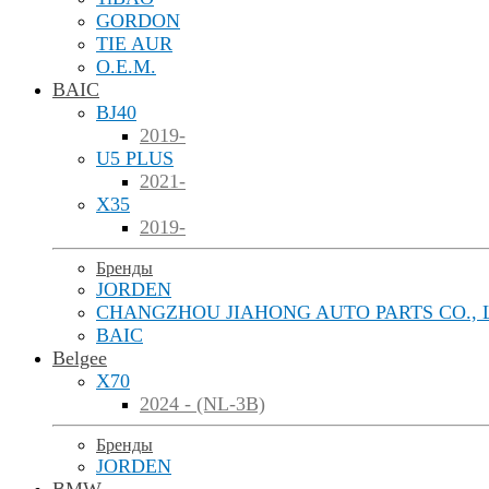
GORDON
TIE AUR
O.E.M.
BAIC
BJ40
2019-
U5 PLUS
2021-
X35
2019-
Бренды
JORDEN
CHANGZHOU JIAHONG AUTO PARTS CO., 
BAIC
Belgee
X70
2024 - (NL-3B)
Бренды
JORDEN