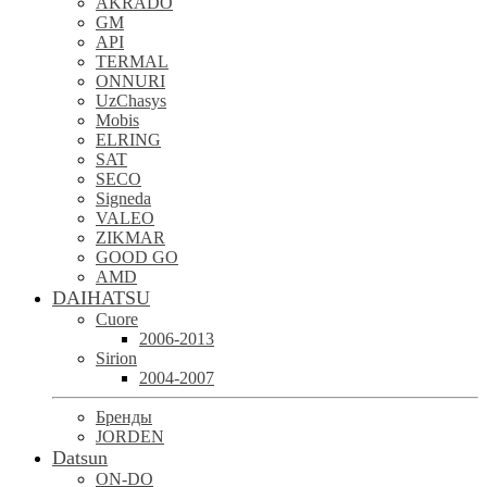
AKRADO
GM
API
TERMAL
ONNURI
UzChasys
Mobis
ELRING
SAT
SECO
Signeda
VALEO
ZIKMAR
GOOD GO
AMD
DAIHATSU
Cuore
2006-2013
Sirion
2004-2007
Бренды
JORDEN
Datsun
ON-DO