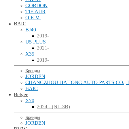
GORDON
TIE AUR
O.E.M.
BAIC
BJ40
2019-
U5 PLUS
2021-
X35
2019-
Бренды
JORDEN
CHANGZHOU JIAHONG AUTO PARTS CO., 
BAIC
Belgee
X70
2024 - (NL-3B)
Бренды
JORDEN