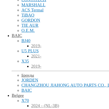
MARSHALL
ACS Termal
TiBAO
GORDON
TIE AUR
O.E.M.
BAIC
BJ40
2019-
U5 PLUS
2021-
X35
2019-
Бренды
JORDEN
CHANGZHOU JIAHONG AUTO PARTS CO., 
BAIC
Belgee
X70
2024 - (NL-3B)