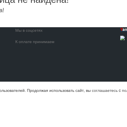
а!
Y
a
Мы в соцсетях
К оплате принимаем
ользователей. Продолжая использовать сайт, вы
соглашаетесь
c
по