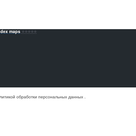
ndex maps
⭐️⭐️⭐️⭐️⭐️
литикой обработки персональных данных
.