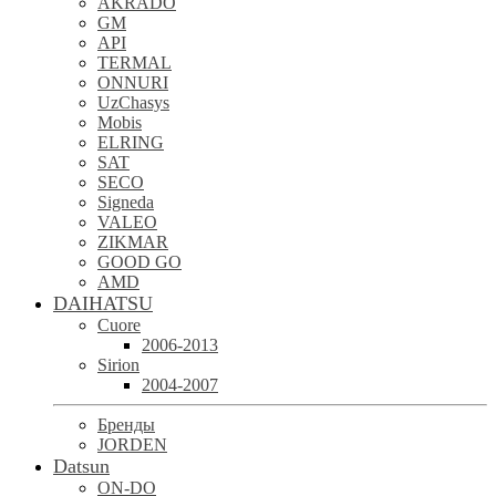
AKRADO
GM
API
TERMAL
ONNURI
UzChasys
Mobis
ELRING
SAT
SECO
Signeda
VALEO
ZIKMAR
GOOD GO
AMD
DAIHATSU
Cuore
2006-2013
Sirion
2004-2007
Бренды
JORDEN
Datsun
ON-DO