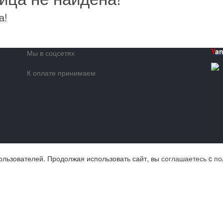
а!
Y
a
Мы в соцсетях
К оплате принимаем
ользователей. Продолжая использовать сайт, вы
соглашаетесь
c
по