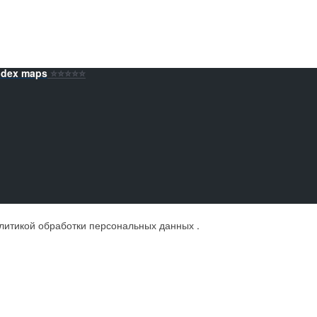
ndex maps
⭐️⭐️⭐️⭐️⭐️
литикой обработки персональных данных
.