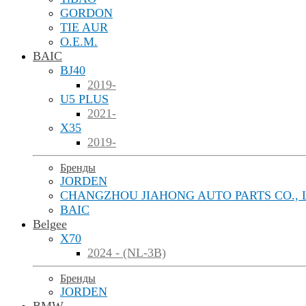
GORDON
TIE AUR
O.E.M.
BAIC
BJ40
2019-
U5 PLUS
2021-
X35
2019-
Бренды
JORDEN
CHANGZHOU JIAHONG AUTO PARTS CO., 
BAIC
Belgee
X70
2024 - (NL-3B)
Бренды
JORDEN