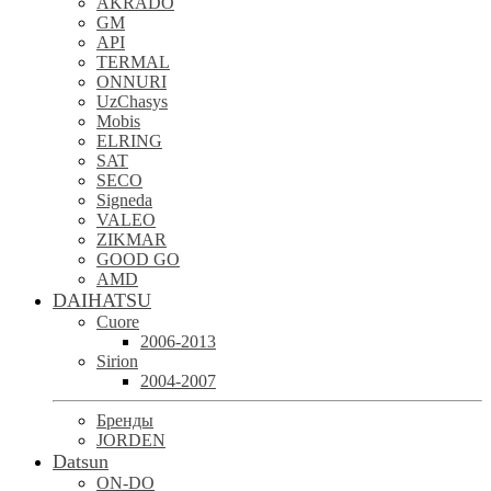
AKRADO
GM
API
TERMAL
ONNURI
UzChasys
Mobis
ELRING
SAT
SECO
Signeda
VALEO
ZIKMAR
GOOD GO
AMD
DAIHATSU
Cuore
2006-2013
Sirion
2004-2007
Бренды
JORDEN
Datsun
ON-DO