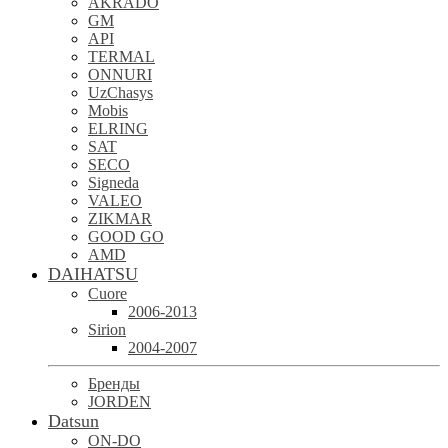
AKRADO
GM
API
TERMAL
ONNURI
UzChasys
Mobis
ELRING
SAT
SECO
Signeda
VALEO
ZIKMAR
GOOD GO
AMD
DAIHATSU
Cuore
2006-2013
Sirion
2004-2007
Бренды
JORDEN
Datsun
ON-DO