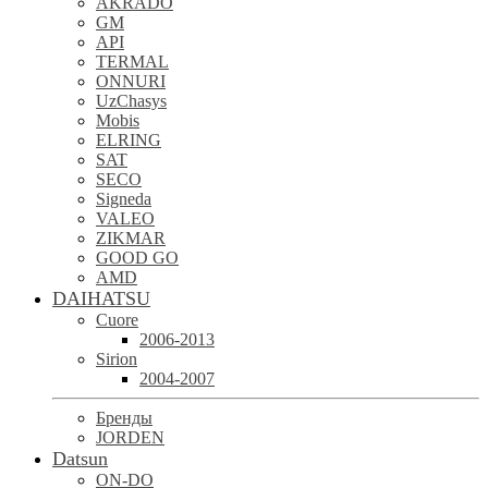
AKRADO
GM
API
TERMAL
ONNURI
UzChasys
Mobis
ELRING
SAT
SECO
Signeda
VALEO
ZIKMAR
GOOD GO
AMD
DAIHATSU
Cuore
2006-2013
Sirion
2004-2007
Бренды
JORDEN
Datsun
ON-DO