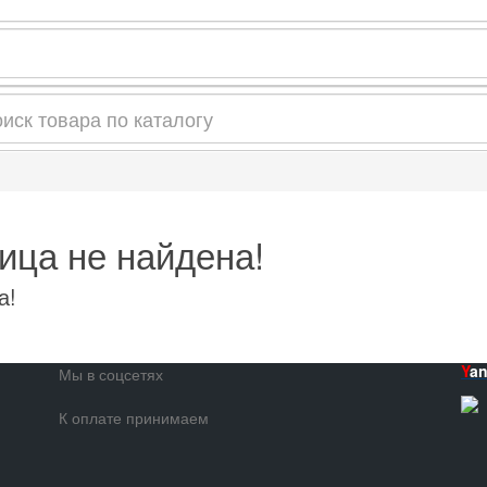
ица не найдена!
а!
Y
a
Мы в соцсетях
К оплате принимаем