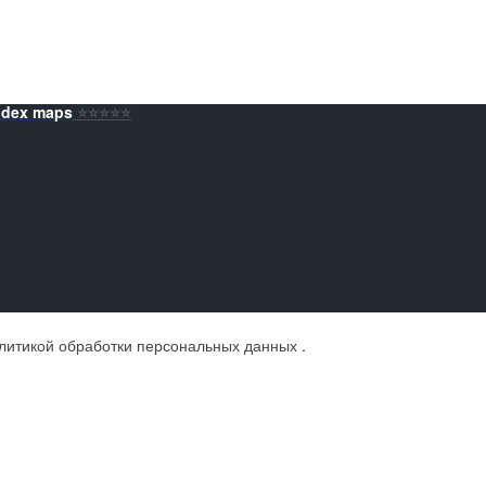
ndex maps
⭐️⭐️⭐️⭐️⭐️
литикой обработки персональных данных
.