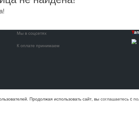
а!
Y
a
Мы в соцсетях
К оплате принимаем
ользователей. Продолжая использовать сайт, вы
соглашаетесь
c
по