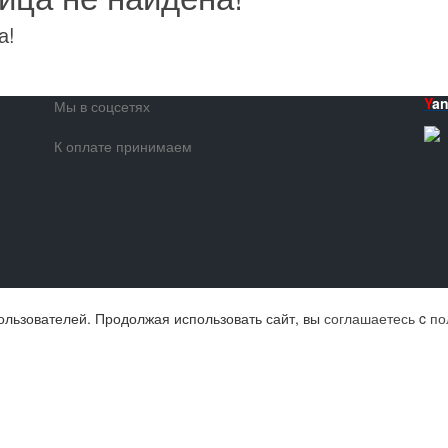
а!
Y
a
Мы в соцсетях
К оплате принимаем
ользователей. Продолжая использовать сайт, вы
соглашаетесь
c
по