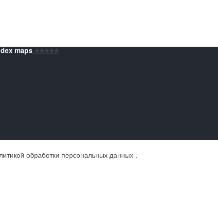
ndex maps
⭐️⭐️⭐️⭐️⭐️
литикой обработки персональных данных
.