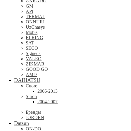
AKRADO
GM
API
TERMAL
ONNURI
UzChasys
Mobis
ELRING
SAT
SECO
Signeda
VALEO
ZIKMAR
GOOD GO
AMD
DAIHATSU
Cuore
2006-2013
Sirion
2004-2007
Бренды
JORDEN
Datsun
ON-DO