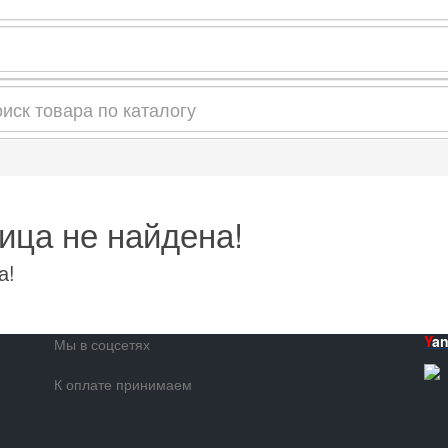
ица не найдена!
а!
Y
a
Мы в соцсетях
К оплате принимаем