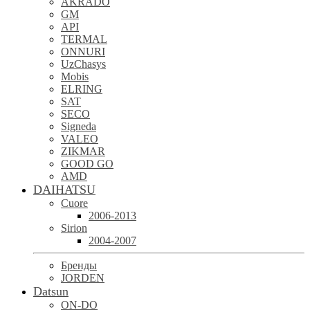
AKRADO
GM
API
TERMAL
ONNURI
UzChasys
Mobis
ELRING
SAT
SECO
Signeda
VALEO
ZIKMAR
GOOD GO
AMD
DAIHATSU
Cuore
2006-2013
Sirion
2004-2007
Бренды
JORDEN
Datsun
ON-DO