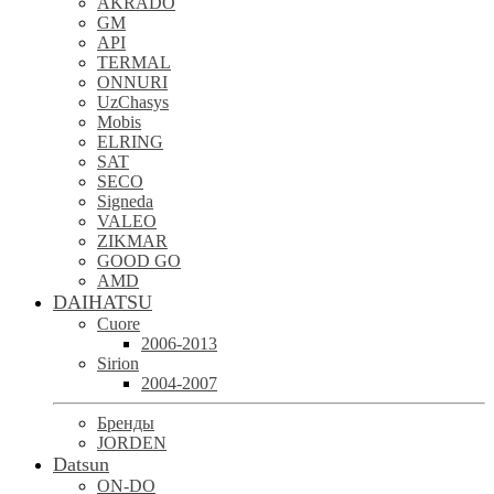
AKRADO
GM
API
TERMAL
ONNURI
UzChasys
Mobis
ELRING
SAT
SECO
Signeda
VALEO
ZIKMAR
GOOD GO
AMD
DAIHATSU
Cuore
2006-2013
Sirion
2004-2007
Бренды
JORDEN
Datsun
ON-DO