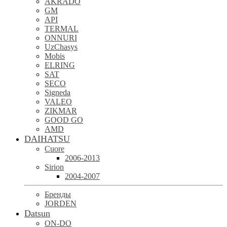
AKRADO
GM
API
TERMAL
ONNURI
UzChasys
Mobis
ELRING
SAT
SECO
Signeda
VALEO
ZIKMAR
GOOD GO
AMD
DAIHATSU
Cuore
2006-2013
Sirion
2004-2007
Бренды
JORDEN
Datsun
ON-DO