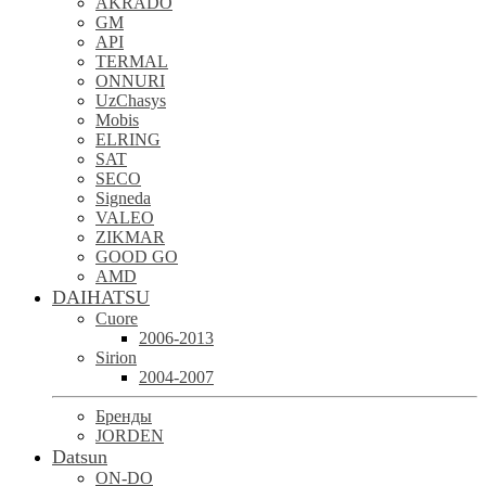
AKRADO
GM
API
TERMAL
ONNURI
UzChasys
Mobis
ELRING
SAT
SECO
Signeda
VALEO
ZIKMAR
GOOD GO
AMD
DAIHATSU
Cuore
2006-2013
Sirion
2004-2007
Бренды
JORDEN
Datsun
ON-DO