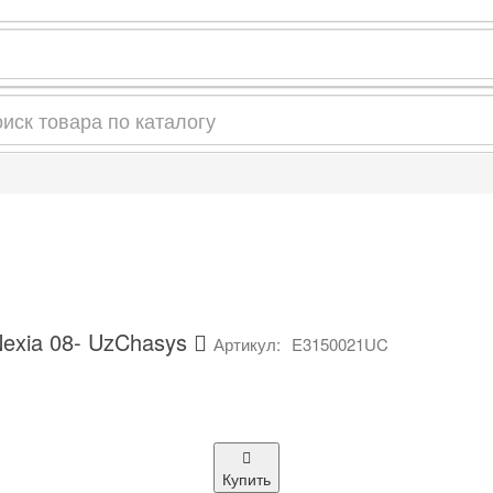
xia 08- UzChasys
Артикул:
E3150021UC
Купить