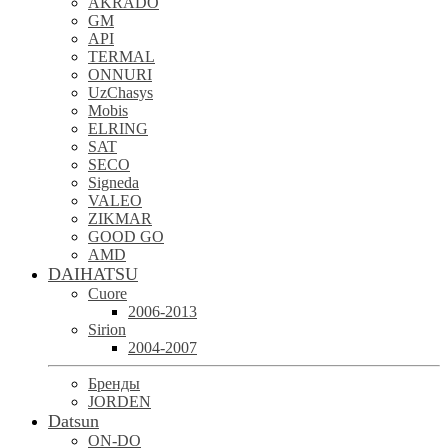
AKRADO
GM
API
TERMAL
ONNURI
UzChasys
Mobis
ELRING
SAT
SECO
Signeda
VALEO
ZIKMAR
GOOD GO
AMD
DAIHATSU
Cuore
2006-2013
Sirion
2004-2007
Бренды
JORDEN
Datsun
ON-DO