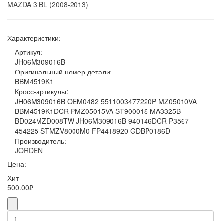
MAZDA
3
BL (2008-2013)
Характеристики:
Артикул:
JH06M309016B
Оригинальный номер детали:
BBM4519K1
Кросс-артикулы:
JH06M309016B OEM0482 5511003477220P MZ05010VA
BBM4519K1DCR PMZ05015VA ST900018 MA3325B
BD024MZD008TW JH06M309016B 940146DCR P3567
454225 STMZV8000M0 FP4418920 GDBP0186D
Производитель:
JORDEN
Цена:
Хит
500.00₽
-