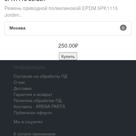
Ремень приводной поликлиновой EPDM 5PK1115
Jorden..
Москва
0
250.00₽
Купить
Информация
Согласие на обработку ПД
О нас
Доставка
Гарантии и возврат
Политика обработки ПД
Контакты - ARENA PARTS
Публичная оферта
Мы в соцсетях
К оплате принимаем