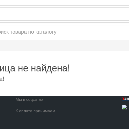
ица не найдена!
а!
Y
a
Мы в соцсетях
К оплате принимаем