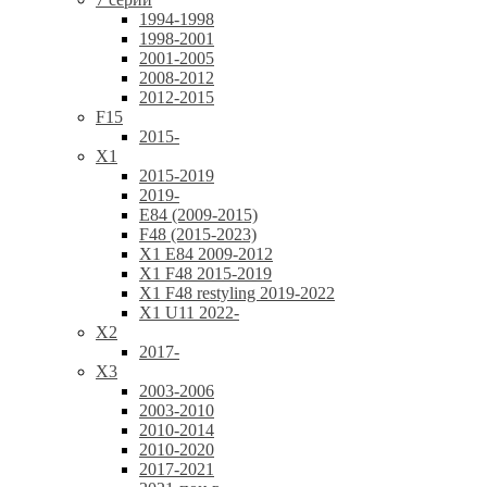
1994-1998
1998-2001
2001-2005
2008-2012
2012-2015
F15
2015-
X1
2015-2019
2019-
E84 (2009-2015)
F48 (2015-2023)
X1 E84 2009-2012
X1 F48 2015-2019
X1 F48 restyling 2019-2022
X1 U11 2022-
X2
2017-
X3
2003-2006
2003-2010
2010-2014
2010-2020
2017-2021