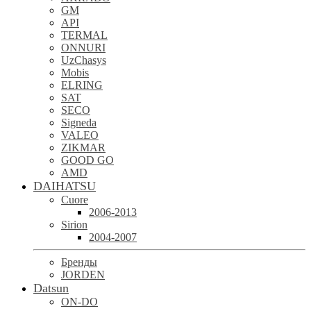
GM
API
TERMAL
ONNURI
UzChasys
Mobis
ELRING
SAT
SECO
Signeda
VALEO
ZIKMAR
GOOD GO
AMD
DAIHATSU
Cuore
2006-2013
Sirion
2004-2007
Бренды
JORDEN
Datsun
ON-DO