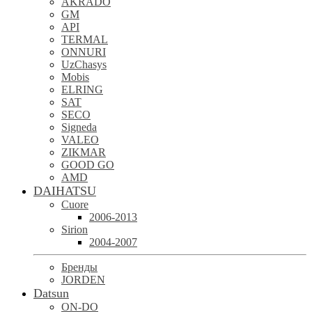
AKRADO
GM
API
TERMAL
ONNURI
UzChasys
Mobis
ELRING
SAT
SECO
Signeda
VALEO
ZIKMAR
GOOD GO
AMD
DAIHATSU
Cuore
2006-2013
Sirion
2004-2007
Бренды
JORDEN
Datsun
ON-DO