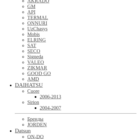
AKRADO
GM
API
TERMAL
ONNURI
UzChasys
Mobis
ELRING
SAT
SECO
Signeda
VALEO
ZIKMAR
GOOD GO
AMD
DAIHATSU
Cuore
2006-2013
Sirion
2004-2007
Бренды
JORDEN
Datsun
ON-DO