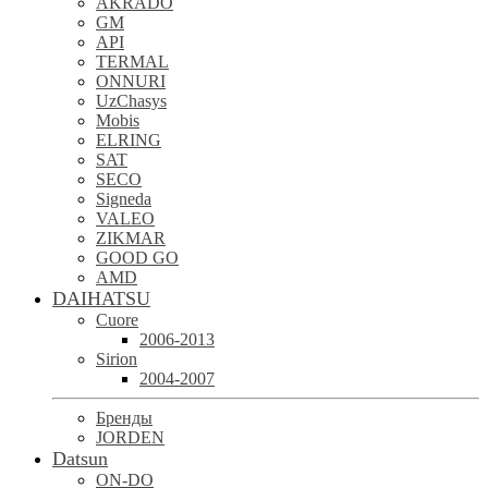
AKRADO
GM
API
TERMAL
ONNURI
UzChasys
Mobis
ELRING
SAT
SECO
Signeda
VALEO
ZIKMAR
GOOD GO
AMD
DAIHATSU
Cuore
2006-2013
Sirion
2004-2007
Бренды
JORDEN
Datsun
ON-DO