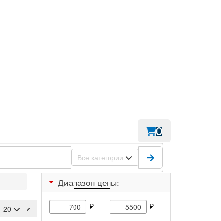
0
Все категории
Диапазон цены:
₽ -
₽
лчанию
зать:
20