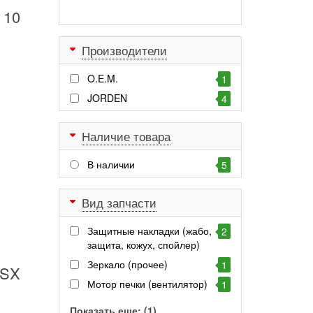
 10
Производители
O.E.M.
1
JORDEN
4
Наличие товара
В наличии
5
Вид запчасти
Защитные накладки (жабо,
2
защита, кожух, спойлер)
Зеркало (прочее)
1
ASX
Мотор печки (вентилятор)
1
Показать еще: (1)