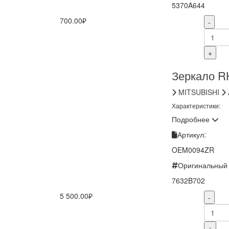
5370A644
700.00₽
-
+
Зеркало RH
MITSUBISHI
Характеристики:
Подробнее
Артикул:
OEM0094ZR
Оригинальный 
7632B702
5 500.00₽
-
+