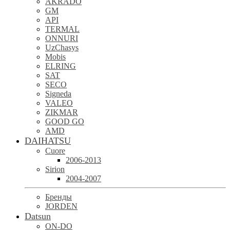
AKRADO
GM
API
TERMAL
ONNURI
UzChasys
Mobis
ELRING
SAT
SECO
Signeda
VALEO
ZIKMAR
GOOD GO
AMD
DAIHATSU
Cuore
2006-2013
Sirion
2004-2007
Бренды
JORDEN
Datsun
ON-DO