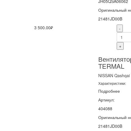
JH05QSA06062
Оригинальный н
21481JD00B
3 500.00₽
-
+
Вентилято
TERMAL
NISSAN
Qashqai
Характеристики:
Подробнее
Артикул:
404088
Оригинальный н
21481JD00B