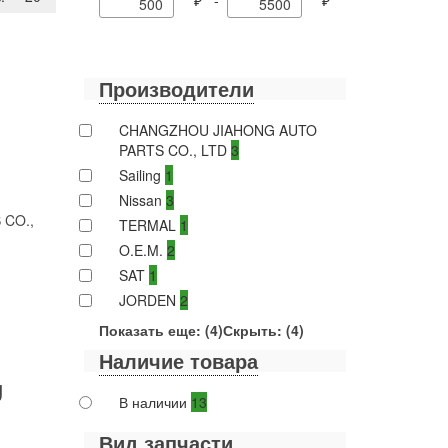
₽ -
₽
Производители
CHANGZHOU JIAHONG AUTO
PARTS CO., LTD
3
Sailing
1
Nissan
3
 CO.,
TERMAL
1
O.E.M.
2
SAT
1
JORDEN
2
Показать еще: (4)
Скрыть: (4)
Наличие товара
g
В наличии
13
Вид запчасти