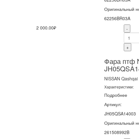
Оригинальный н
62256BR03A
2 000.00₽
-
+
Фара птф 
JH05QSA1
NISSAN
Qashqai
Характеристики:
Подробнее
Артикул:
JH05QSA14003
Оригинальный н
261508992B