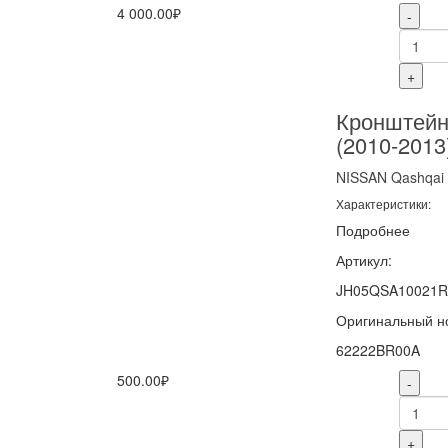
4 000.00₽
-
+
Кронштейн
(2010-2013
NISSAN
Qashqai
Характеристики:
Подробнее
Артикул:
JH05QSA10021
Оригинальный н
62222BR00A
500.00₽
-
+