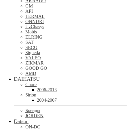
AKRADO
GM
API
TERMAL
ONNURI
UzChasys
Mobis
ELRING
SAT
SECO
Signeda
VALEO
ZIKMAR
GOOD GO
AMD
DAIHATSU
Cuore
2006-2013
Sirion
2004-2007
Бренды
JORDEN
Datsun
ON-DO