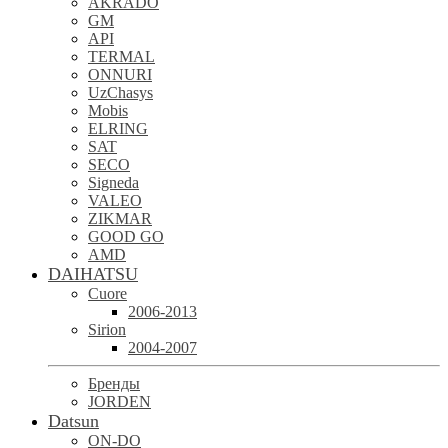
AKRADO
GM
API
TERMAL
ONNURI
UzChasys
Mobis
ELRING
SAT
SECO
Signeda
VALEO
ZIKMAR
GOOD GO
AMD
DAIHATSU
Cuore
2006-2013
Sirion
2004-2007
Бренды
JORDEN
Datsun
ON-DO