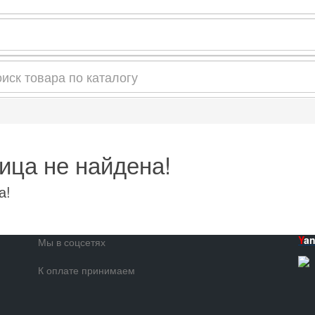
ица не найдена!
а!
Y
a
Мы в соцсетях
К оплате принимаем