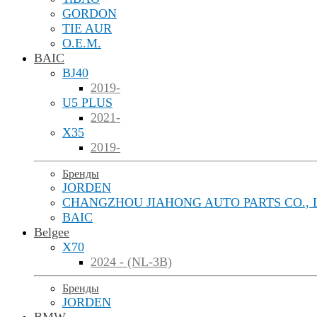
GORDON
TIE AUR
O.E.M.
BAIC
BJ40
2019-
U5 PLUS
2021-
X35
2019-
Бренды
JORDEN
CHANGZHOU JIAHONG AUTO PARTS CO., 
BAIC
Belgee
X70
2024 - (NL-3B)
Бренды
JORDEN