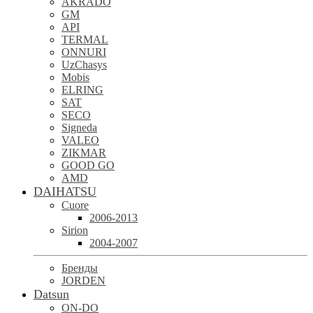
AKRADO
GM
API
TERMAL
ONNURI
UzChasys
Mobis
ELRING
SAT
SECO
Signeda
VALEO
ZIKMAR
GOOD GO
AMD
DAIHATSU
Cuore
2006-2013
Sirion
2004-2007
Бренды
JORDEN
Datsun
ON-DO