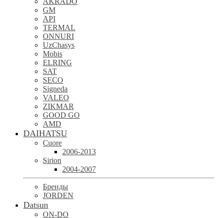
AKRADO
GM
API
TERMAL
ONNURI
UzChasys
Mobis
ELRING
SAT
SECO
Signeda
VALEO
ZIKMAR
GOOD GO
AMD
DAIHATSU
Cuore
2006-2013
Sirion
2004-2007
Бренды
JORDEN
Datsun
ON-DO