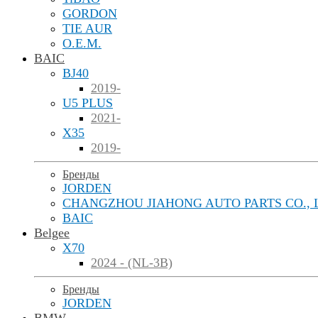
GORDON
TIE AUR
O.E.M.
BAIC
BJ40
2019-
U5 PLUS
2021-
X35
2019-
Бренды
JORDEN
CHANGZHOU JIAHONG AUTO PARTS CO., 
BAIC
Belgee
X70
2024 - (NL-3B)
Бренды
JORDEN