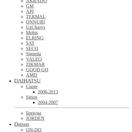
AKRADO
GM
API
TERMAL
ONNURI
UzChasys
Mobis
ELRING
SAT
SECO
Signeda
VALEO
ZIKMAR
GOOD GO
AMD
DAIHATSU
Cuore
2006-2013
Sirion
2004-2007
Бренды
JORDEN
Datsun
ON-DO