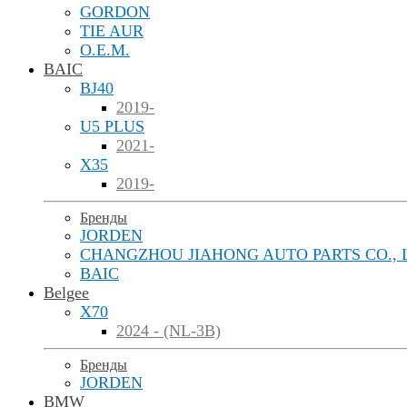
GORDON
TIE AUR
O.E.M.
BAIC
BJ40
2019-
U5 PLUS
2021-
X35
2019-
Бренды
JORDEN
CHANGZHOU JIAHONG AUTO PARTS CO., 
BAIC
Belgee
X70
2024 - (NL-3B)
Бренды
JORDEN
BMW