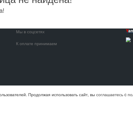
а!
Y
a
Мы в соцсетях
К оплате принимаем
ользователей. Продолжая использовать сайт, вы
соглашаетесь
c
по