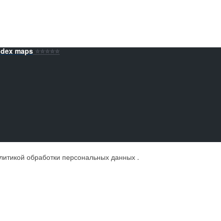
ndex maps
⭐️⭐️⭐️⭐️⭐️
литикой обработки персональных данных
.