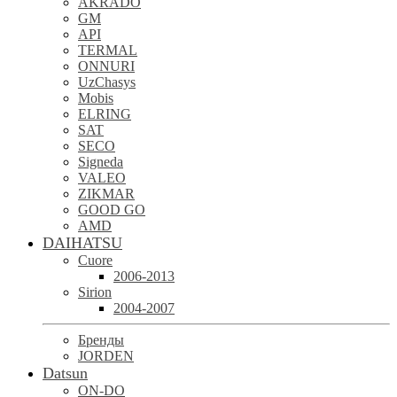
AKRADO
GM
API
TERMAL
ONNURI
UzChasys
Mobis
ELRING
SAT
SECO
Signeda
VALEO
ZIKMAR
GOOD GO
AMD
DAIHATSU
Cuore
2006-2013
Sirion
2004-2007
Бренды
JORDEN
Datsun
ON-DO