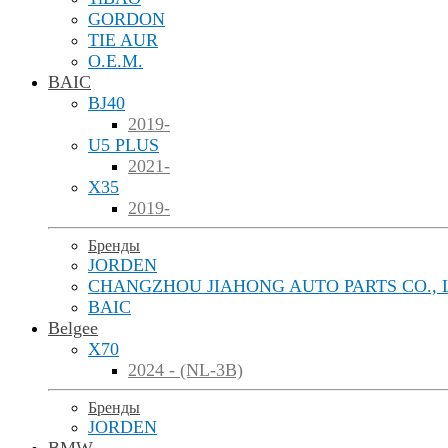
GORDON
TIE AUR
O.E.M.
BAIC
BJ40
2019-
U5 PLUS
2021-
X35
2019-
Бренды
JORDEN
CHANGZHOU JIAHONG AUTO PARTS CO., 
BAIC
Belgee
X70
2024 - (NL-3B)
Бренды
JORDEN