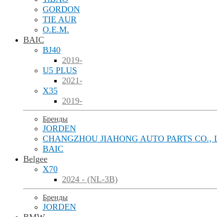
GORDON
TIE AUR
O.E.M.
BAIC
BJ40
2019-
U5 PLUS
2021-
X35
2019-
Бренды
JORDEN
CHANGZHOU JIAHONG AUTO PARTS CO., 
BAIC
Belgee
X70
2024 - (NL-3B)
Бренды
JORDEN